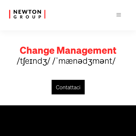
Change Management
/t
ʃ
e
ɪ
nd
ʒ
/ /ˈmæn
ə
d
ʒ
m
ə
nt/
Contattaci