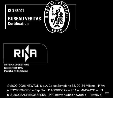
© 2000-2026 NEWTON S.p.A. Corso Sempione 68, 20154 Milano – P.IVA
n. IT12863940156 – Cap. Soc. € 1.000.000 i.v. – REA n. MI-1594711 – LEI
n. 8156003ADF1B0355EC58 – PEC
newton@pec.newton.it
–
Privacy e
Cookie Policy
–
Whistleblowing
-
Documenti societari
-
Informative
privacy
-
Condizioni generali